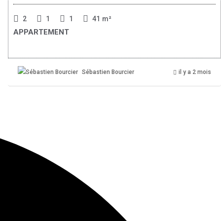
2
1
1
41
m²
APPARTEMENT
Sébastien Bourcier
il y a 2 mois