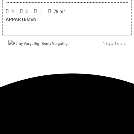
4
3
1
78
m²
APPARTEMENT
Rémy Vargaftig
il y a 2 mois