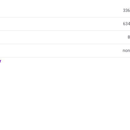
336
634
8
non
r