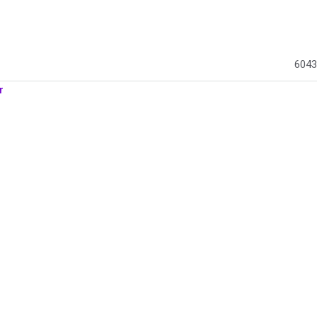
6043
r