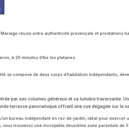
r
 Mariage réussi entre authenticité provençale et prestations h
eron, à 20 minutes d'Aix les platanes.
riété se compose de deux corps d’habitation indépendants, dév
entrée par ses volumes généreux et sa lumière traversante. Un
ande terrasse panoramique offrant une vue dégagée sur la na
u’un bureau indépendant en rez-de-jardin, idéal pour exercer un
nées, vous trouverez une incroyable deuxième suite parentale 